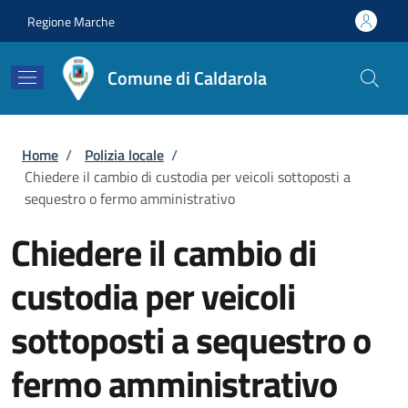
Salta al contenuto principale
Skip to footer content
Regione Marche
Comune di Caldarola
Briciole di pane
Home
/
Polizia locale
/
Chiedere il cambio di custodia per veicoli sottoposti a
sequestro o fermo amministrativo
Chiedere il cambio di
custodia per veicoli
sottoposti a sequestro o
fermo amministrativo