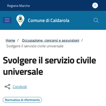
Salta al contenuto principale
Skip to footer content
Regione Marche
Comune di Caldarola
Briciole di pane
Home
/
Occupazione, concorsi e assunzioni
/
Svolgere il servizio civile universale
Svolgere il servizio civile
universale
Condividi
Normativa di riferimento