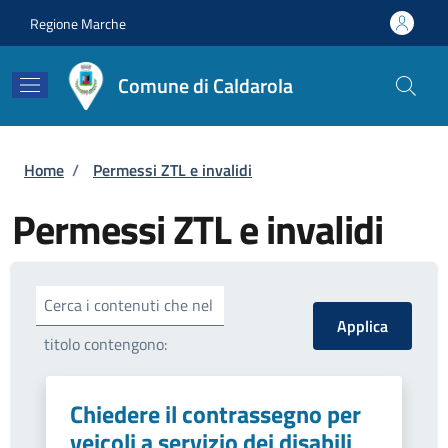
Salta al contenuto principale
Skip to footer content
Regione Marche
Comune di Caldarola
Briciole di pane
Home
/
Permessi ZTL e invalidi
Permessi ZTL e invalidi
Cerca i contenuti che nel
titolo contengono:
Chiedere il contrassegno per
veicoli a servizio dei disabili