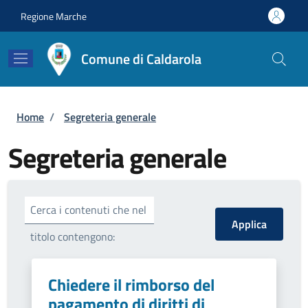
Salta al contenuto principale
Skip to footer content
Regione Marche
Comune di Caldarola
Briciole di pane
Home
/
Segreteria generale
Segreteria generale
Cerca i contenuti che nel
titolo contengono:
Chiedere il rimborso del
pagamento di diritti di