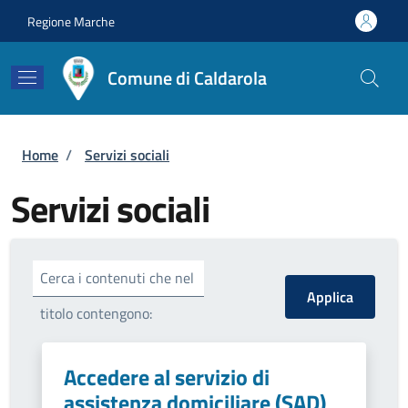
Salta al contenuto principale
Skip to footer content
Regione Marche
Comune di Caldarola
Briciole di pane
Home
/
Servizi sociali
Servizi sociali
Cerca i contenuti che nel
titolo contengono:
Accedere al servizio di
assistenza domiciliare (SAD)