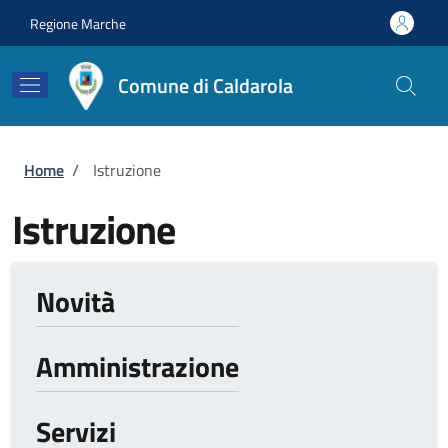
Salta al contenuto principale
Skip to footer content
Regione Marche
Comune di Caldarola
Briciole di pane
Home
/
Istruzione
Istruzione
Novità
Amministrazione
Servizi