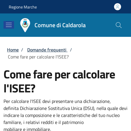
Salta al contenuto principale
Skip to footer content
Regione Marche
Comune di Caldarola
Briciole di pane
Home
/
Domande frequenti
/
Come fare per calcolare l'ISEE?
Come fare per calcolare
l'ISEE?
Per calcolare l'ISEE devi presentare una dichiarazione,
definita Dichiarazione Sostitutiva Unica (DSU), nella quale devi
indicare la composizione e le caratteristiche del tuo nucleo
familiare, i relativi redditi e il patrimonio
mobiliare e immobiliare.