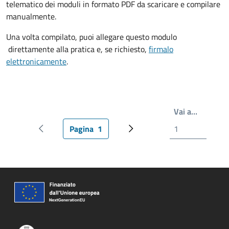
telematico dei moduli in formato PDF da scaricare e compilare
manualmente.
Una volta compilato, puoi allegare questo modulo
direttamente alla pratica e, se richiesto,
firmalo
elettronicamente
.
Scrivi il
Vai a…
Pagina
1
Pagina precedente
Pagina attuale
Pagina successiva