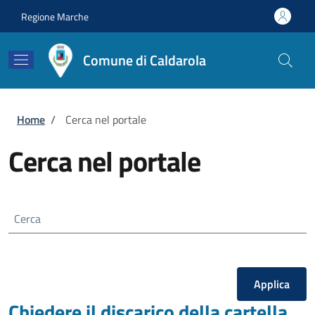
Salta al contenuto principale
Skip to footer content
Regione Marche
Comune di Caldarola
Briciole di pane
Home
/
Cerca nel portale
Cerca nel portale
Cerca
Chiedere il discarico della cartella