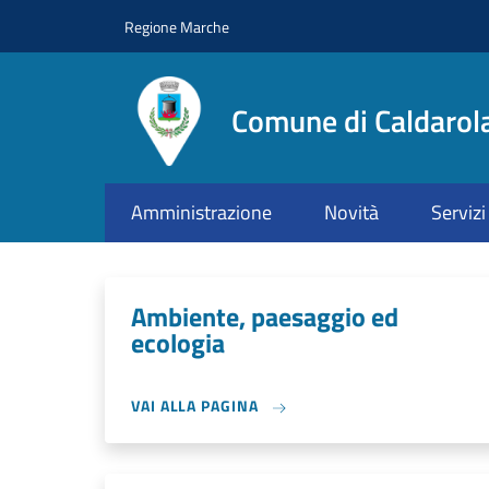
Salta al contenuto principale
Skip to footer content
Regione Marche
Comune di Caldarol
Amministrazione
Novità
Servizi
Ambiente, paesaggio ed
ecologia
VAI ALLA PAGINA